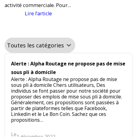
activité commerciale. Pour…
Lire l’article
:
L
e
s
é
t
Alerte : Alpha Routage ne propose pas de mise
a
p
sous pli à domicile
Alerte : Alpha Routage ne propose pas de mise
e
sous pli à domicile Chers utilisateurs, Des
s
individus se font passer pour notre société pour
p
proposer des emplois de mise sous pli à domicile.
o
Généralement, ces propositions sont passées à
partir de plateformes telles que Facebook,
u
Linkedin et le Le Bon Coin. Sachez que ces
r
propositions…
f
a
Le
1 décembre 2022