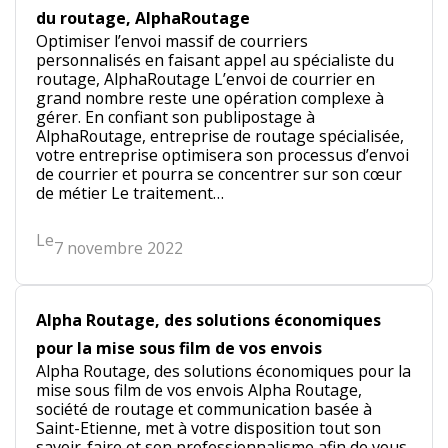
i
du routage, AlphaRoutage
a
Optimiser l’envoi massif de courriers
l
personnalisés en faisant appel au spécialiste du
routage, AlphaRoutage L’envoi de courrier en
grand nombre reste une opération complexe à
gérer. En confiant son publipostage à
AlphaRoutage, entreprise de routage spécialisée,
votre entreprise optimisera son processus d’envoi
de courrier et pourra se concentrer sur son cœur
de métier Le traitement…
Le
7 novembre 2022
Alpha Routage, des solutions économiques
pour la mise sous film de vos envois
Alpha Routage, des solutions économiques pour la
mise sous film de vos envois Alpha Routage,
société de routage et communication basée à
Saint-Etienne, met à votre disposition tout son
savoir-faire et son professionnalisme afin de vous