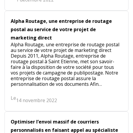
i
r
e
Alpha Routage, une entreprise de routage
u
postal au service de votre projet de
n
m
marketing direct
a
Alpha Routage, une entreprise de routage postal
au service de votre projet de marketing direct
i
Depuis 2011, Alpha Routage, entreprise de
l
routage postal à Saint Etienne, met son savoir-
i
faire à la disposition de votre société pour tous
n
vos projets de campagne de publipostage. Notre
entreprise de routage postal assure la
g
personnalisation de vos documents Afin…
c
o
Le
14 novembre 2022
m
m
e
Optimiser l’envoi massif de courriers
r
c
personnalisés en faisant appel au spécialiste